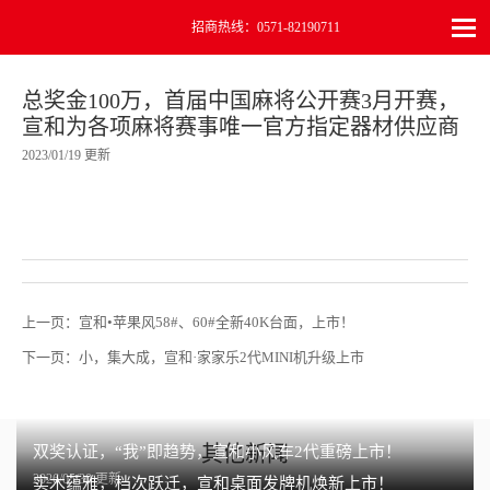
招商热线：0571-82190711
总奖金100万，首届中国麻将公开赛3月开赛，
宣和为各项麻将赛事唯一官方指定器材供应商
2023/01/19 更新
上一页：
宣和•苹果风58#、60#全新40K台面，上市！
下一页：
小，集大成，宣和·家家乐2代MINI机升级上市
其他新闻
双奖认证，“我”即趋势，宣和小风车2代重磅上市！
2026/05/30 更新
实木蕴雅，档次跃迁，宣和桌面发牌机焕新上市！