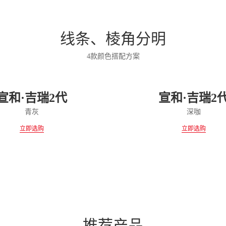
线条、棱角分明
4款颜色搭配方案
宣和·吉瑞2代
宣和·吉瑞2
青灰
深咖
立即选购
立即选购
推荐产品