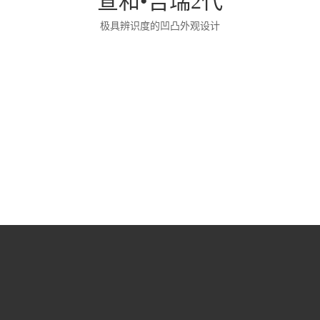
宣和•吉瑞2代
极具辨识度的凹凸外观设计