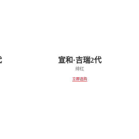
代
宣和·吉瑞2代
绯红
立即选购