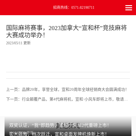
招商热线：0571-82190711
国际麻将赛事，2023加拿大“宣和杯”竞技麻将
大赛成功举办！
2023/05/11 更新
上一页：
品牌20年，享誉全球，宣和20周年全球经销商大会圆满成功！
下一页：
行业颠覆产品，第4代麻将机，宣和·小风车即将上市，敬请期待！
其他新闻
双奖认证，“我”即趋势，宣和小风车2代重磅上市！
2026/05/30 更新
实木蕴雅，档次跃迁，宣和桌面发牌机焕新上市！